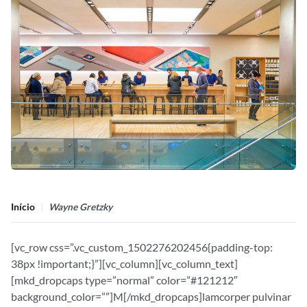
Início
Wayne Gretzky
[vc_row css=”.vc_custom_1502276202456{padding-top:
38px !important;}”][vc_column][vc_column_text]
[mkd_dropcaps type=”normal” color=”#121212″
background_color=””]M[/mkd_dropcaps]lamcorper pulvinar