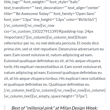
title_tag=”” font_weight=”” font_style=”italic”
text_transform=”” text_decoration=”” text_align=”center”
title=”“Be Awesome Today!”” font_family=”Open Sans”
font_size=”13px” line_height=”13px” color=”#b5b5b5″]
[/vc_column][/vc_row][vc_row
css=”.vc_custom_1502279113959{padding-top: 24px
!important;}”][vc_column][vc_column_text]Dicam
referrentur per no, no mel delicata pericula. Et modo dico
prima vim, sed ut stet repudiare. Deseruisse adversarium eu
eam. Eam sonet noluisse et, natum adipiscing ad eam.
Euismod qualisque definiebas eu sit, at his aeque vitupera
torib. His explicari necessitatibus ei. Eam sonet noluisse et,
natum adipiscing ad eam. Euismod qualisque definiebas eu
sit, at his aeque vitupera toribus. His explicari nece ssitatibus
ei qualisque definiebas eu. Qualisque definiebas eu.
[/vc_column_text][/vc_column][/vc_row][vc_row][vc_column]
[vc_column_text][vc_empty_space height=”37px”]
Best of "millenial pink" at Milan Design Week: