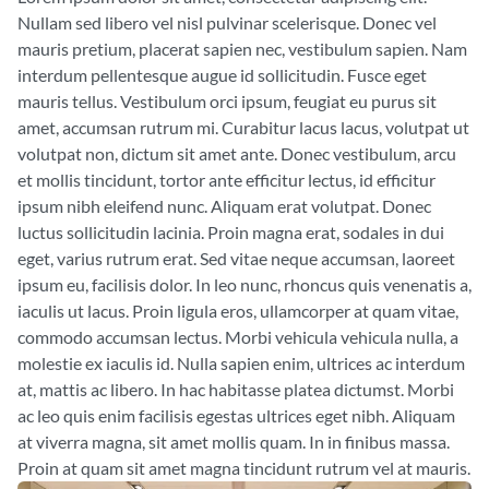
Nullam sed libero vel nisl pulvinar scelerisque. Donec vel
mauris pretium, placerat sapien nec, vestibulum sapien. Nam
interdum pellentesque augue id sollicitudin. Fusce eget
mauris tellus. Vestibulum orci ipsum, feugiat eu purus sit
amet, accumsan rutrum mi. Curabitur lacus lacus, volutpat ut
volutpat non, dictum sit amet ante. Donec vestibulum, arcu
et mollis tincidunt, tortor ante efficitur lectus, id efficitur
ipsum nibh eleifend nunc. Aliquam erat volutpat. Donec
luctus sollicitudin lacinia. Proin magna erat, sodales in dui
eget, varius rutrum erat. Sed vitae neque accumsan, laoreet
ipsum eu, facilisis dolor. In leo nunc, rhoncus quis venenatis a,
iaculis ut lacus. Proin ligula eros, ullamcorper at quam vitae,
commodo accumsan lectus. Morbi vehicula vehicula nulla, a
molestie ex iaculis id. Nulla sapien enim, ultrices ac interdum
at, mattis ac libero. In hac habitasse platea dictumst. Morbi
ac leo quis enim facilisis egestas ultrices eget nibh. Aliquam
at viverra magna, sit amet mollis quam. In in finibus massa.
Proin at quam sit amet magna tincidunt rutrum vel at mauris.