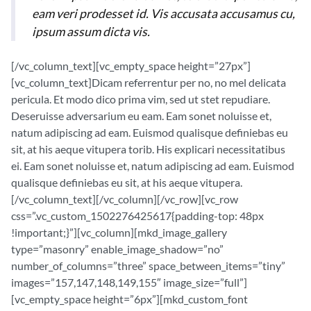
eam veri prodesset id. Vis accusata accusamus cu,
ipsum assum dicta vis.
[/vc_column_text][vc_empty_space height=”27px”]
[vc_column_text]Dicam referrentur per no, no mel delicata
pericula. Et modo dico prima vim, sed ut stet repudiare.
Deseruisse adversarium eu eam. Eam sonet noluisse et,
natum adipiscing ad eam. Euismod qualisque definiebas eu
sit, at his aeque vitupera torib. His explicari necessitatibus
ei. Eam sonet noluisse et, natum adipiscing ad eam. Euismod
qualisque definiebas eu sit, at his aeque vitupera.
[/vc_column_text][/vc_column][/vc_row][vc_row
css=”.vc_custom_1502276425617{padding-top: 48px
!important;}”][vc_column][mkd_image_gallery
type=”masonry” enable_image_shadow=”no”
number_of_columns=”three” space_between_items=”tiny”
images=”157,147,148,149,155″ image_size=”full”]
[vc_empty_space height=”6px”][mkd_custom_font