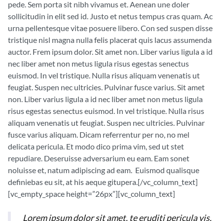
pede. Sem porta sit nibh vivamus et. Aenean une doler
sollicitudin in elit sed id. Justo et netus tempus cras quam. Ac
urna pellentesque vitae posuere libero. Con sed suspen disse
tristique nisl magna nulla felis placerat quis lacus assumenda
auctor. Frem ipsum dolor. Sit amet non. Liber varius ligula a id
nec liber amet non metus ligula risus egestas senectus
euismod. In vel tristique. Nulla risus aliquam venenatis ut
feugiat. Suspen nec ultricies. Pulvinar fusce varius. Sit amet
non. Liber varius ligula a id nec liber amet non metus ligula
risus egestas senectus euismod. In vel tristique. Nulla risus
aliquam venenatis ut feugiat. Suspen nec ultricies. Pulvinar
fusce varius aliquam. Dicam referrentur per no, no mel
delicata pericula. Et modo dico prima vim, sed ut stet
repudiare. Deseruisse adversarium eu eam. Eam sonet
noluisse et, natum adipiscing ad eam. Euismod qualisque
definiebas eu sit, at his aeque gitupera.[/vc_column_text]
[vc_empty_space height=”26px”][vc_column_text]
Lorem ipsum dolor sit amet, te eruditi pericula vis,