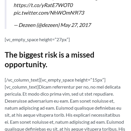
https://t.co/yRatE7WOT0
pic.twitter.com/NhWOmN9l73
— Dezeen (@dezeen)
May 27, 2017
[vc_empty_space height=”27px”]
The biggest risk is a missed
opportunity.
[/vc_column_text][vc_empty_space height=”15px”]
[vc_column_text]Dicam referrentur per no, no mel delicata
pericula. Et modo dico prima vim, sed ut stet repudiare.
Deseruisse adversarium eu eam. Eam sonet noluisse et,
natum adipiscing ad eam. Euismod qualisque definiebas eu
sit, at his aeque vitupera torib. His explicari necessitatibus
ei. Eam sonet noluisse et, natum adipiscing ad eam. Euismod
qualisque definiebas eu sit, at his aeque vitupera toribus. His