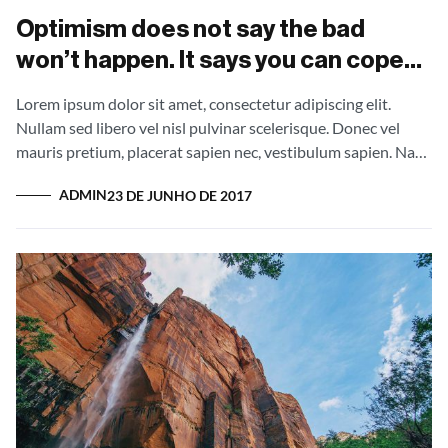
Proin at quam sit amet magna tincidunt rutrum vel at mauris.
Optimism does not say the bad
won’t happen. It says you can cope
with it.
Lorem ipsum dolor sit amet, consectetur adipiscing elit.
Nullam sed libero vel nisl pulvinar scelerisque. Donec vel
mauris pretium, placerat sapien nec, vestibulum sapien. Nam
interdum pellentesque augue id sollicitudin. Fusce eget
ADMIN
23 DE JUNHO DE 2017
mauris tellus. Vestibulum orci ipsum, feugiat eu purus sit
amet, accumsan rutrum mi. Curabitur lacus lacus, volutpat ut
volutpat non, dictum sit amet ante. Donec vestibulum, arcu
et mollis tincidunt, tortor ante efficitur lectus, id efficitur
ipsum nibh eleifend nunc. Aliquam erat volutpat. Donec
luctus sollicitudin lacinia. Proin magna erat, sodales in dui
eget, varius rutrum erat. Sed vitae neque accumsan, laoreet
ipsum eu, facilisis dolor. In leo nunc, rhoncus quis venenatis a,
iaculis ut lacus. Proin ligula eros, ullamcorper at quam vitae,
commodo accumsan lectus. Morbi vehicula vehicula nulla, a
molestie ex iaculis id. Nulla sapien enim, ultrices ac interdum