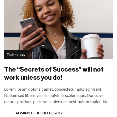
Technology
The “Secrets of Success” will not
work unless you do!
Lorem ipsum dolor sit amet, consectetur adipiscing elit.
Nullam sed libero vel nisl pulvinar scelerisque. Donec vel
mauris pretium, placerat sapien nec, vestibulum sapien. Nam
interdum pellentesque augue id sollicitudin. Fusce eget
ADMIN
1 DE JULHO DE 2017
mauris tellus. Vestibulum orci ipsum, feugiat eu purus sit