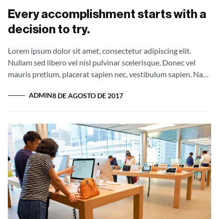
Proin at quam sit amet magna tincidunt rutrum vel at mauris.
Every accomplishment starts with a
decision to try.
Lorem ipsum dolor sit amet, consectetur adipiscing elit.
Nullam sed libero vel nisl pulvinar scelerisque. Donec vel
mauris pretium, placerat sapien nec, vestibulum sapien. Nam
interdum pellentesque augue id sollicitudin. Fusce eget
ADMIN
8 DE AGOSTO DE 2017
mauris tellus. Vestibulum orci ipsum, feugiat eu purus sit
amet, accumsan rutrum mi. Curabitur lacus lacus, volutpat ut
volutpat non, dictum sit amet ante. Donec vestibulum, arcu
et mollis tincidunt, tortor ante efficitur lectus, id efficitur
ipsum nibh eleifend nunc. Aliquam erat volutpat. Donec
luctus sollicitudin lacinia. Proin magna erat, sodales in dui
eget, varius rutrum erat. Sed vitae neque accumsan, laoreet
ipsum eu, facilisis dolor. In leo nunc, rhoncus quis venenatis a,
iaculis ut lacus. Proin ligula eros, ullamcorper at quam vitae,
commodo accumsan lectus. Morbi vehicula vehicula nulla, a
molestie ex iaculis id. Nulla sapien enim, ultrices ac interdum