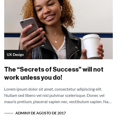
UX Design
The “Secrets of Success” will not
work unless you do!
Lorem ipsum dolor sit amet, consectetur adipiscing elit.
Nullam sed libero vel nisl pulvinar scelerisque. Donec vel
mauris pretium, placerat sapien nec, vestibulum sapien. Nam
interdum pellentesque augue id sollicitudin. Fusce eget
ADMIN
9 DE AGOSTO DE 2017
mauris tellus. Vestibulum orci ipsum, feugiat eu purus sit