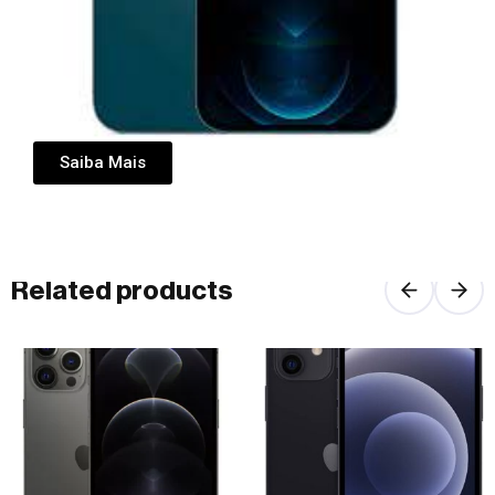
iPhone 12 Pro Max 256 gb, Blue,
Graphite, Gold
SKU
082
Category
C+
Tag
newest
Saiba Mais
Related products