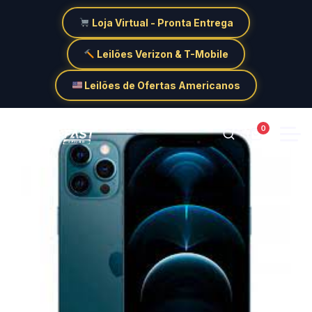
Loja Virtual - Pronta Entrega
Leilões Verizon & T-Mobile
Leilões de Ofertas Americanos
0