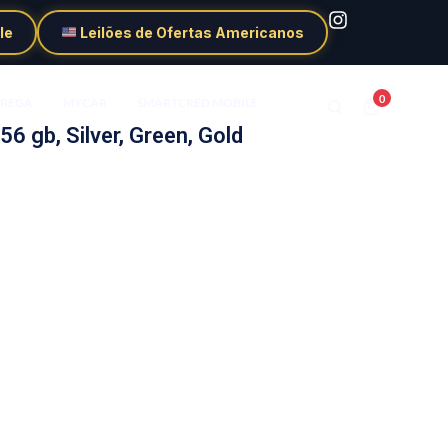
le
Leilões de Ofertas Americanos
0
TREGA
MYCAR
SMARTCRED MOBILE
6 gb, Silver, Green, Gold